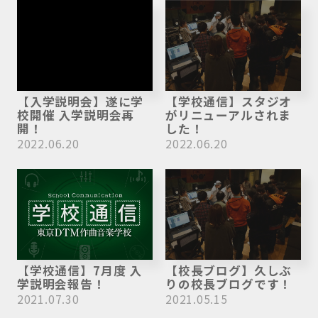
【入学説明会】遂に学
【学校通信】スタジオ
校開催 入学説明会再
がリニューアルされま
開！
した！
2022.06.20
2022.06.20
【学校通信】7月度 入
【校長ブログ】久しぶ
学説明会報告！
りの校長ブログです！
2021.07.30
2021.05.15