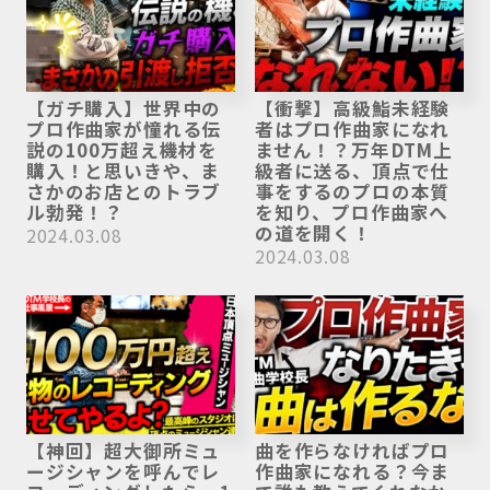
【ガチ購入】世界中の
【衝撃】高級鮨未経験
プロ作曲家が憧れる伝
者はプロ作曲家になれ
説の100万超え機材を
ません！？万年DTM上
購入！と思いきや、ま
級者に送る、頂点で仕
さかのお店とのトラブ
事をするのプロの本質
ル勃発！？
を知り、プロ作曲家へ
の道を開く！
2024.03.08
2024.03.08
【神回】超大御所ミュ
曲を作らなければプロ
ージシャンを呼んでレ
作曲家になれる？今ま