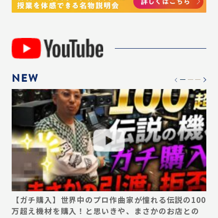
NEW
デ
【ガチ購入】世界中のプロ作曲家が憧れる伝説の100
【
い
万超え機材を購入！と思いきや、まさかのお店との
ん