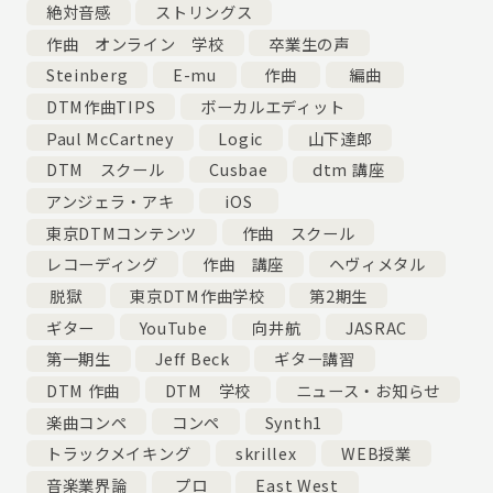
絶対音感
ストリングス
作曲 オンライン 学校
卒業生の声
Steinberg
E-mu
作曲
編曲
DTM作曲TIPS
ボーカルエディット
Paul McCartney
Logic
山下達郎
DTM スクール
Cusbae
dtm 講座
アンジェラ・アキ
iOS
東京DTMコンテンツ
作曲 スクール
レコーディング
作曲 講座
ヘヴィメタル
脱獄
東京DTM作曲学校
第2期生
ギター
YouTube
向井航
JASRAC
第一期生
Jeff Beck
ギター講習
DTM 作曲
DTM 学校
ニュース・お知らせ
楽曲コンペ
コンペ
Synth1
トラックメイキング
skrillex
WEB授業
音楽業界論
プロ
East West