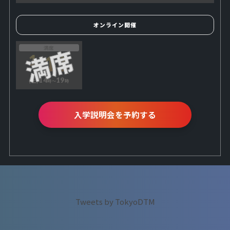
オンライン開催
満席
11
1
14
19
(土)
時〜
時
入学説明会を予約する
Tweets by TokyoDTM