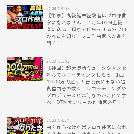
2024.03.08
【衝撃】高級鮨未経験者はプロ作曲
家になれません！？万年DTM上級
者に送る、頂点で仕事をするのプロ
の本質を知り、プロ作曲家への道を
開く！
2023.05.02
【神回】超大御所ミュージシャンを
呼んでレコーディングしたら、1曲
で100万円超え！普段表に出ない超
貴重内容の数々！レコーディングや
プロデュースとは何なのかこれで学
べ！DTMオンリーの作曲家必見！
2023.04.20
曲を作らなければプロ作曲家になれ
る？今まで誰も教えてくれなかっ