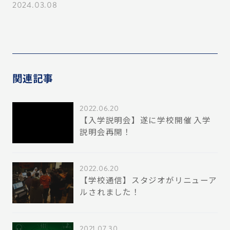
必
2024.03.08
20
関連記事
2022.06.20
【入学説明会】遂に学校開催 入学
説明会再開！
2022.06.20
【学校通信】スタジオがリニューア
ルされました！
2021.07.30