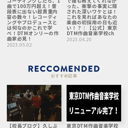
コーディングしたら、1
で誰も教えてくれなか
曲で100万円超え！普
った、衝撃の事実に隠
段表に出ない超貴重内
された深いワケとは！
容の数々！レコーディ
これを見ればあなたの
ングやプロデュースと
楽曲の初採用の日も近
は何なのかこれで学
い！？｜【公式】東京
べ！DTMオンリーの作
DTM作曲音楽学校ch
曲家必見！
2023.04.20
2023.05.02
RECCOMENDED
おすすめ記事
【校長ブログ】久しぶ
東京DTM作曲音楽学校