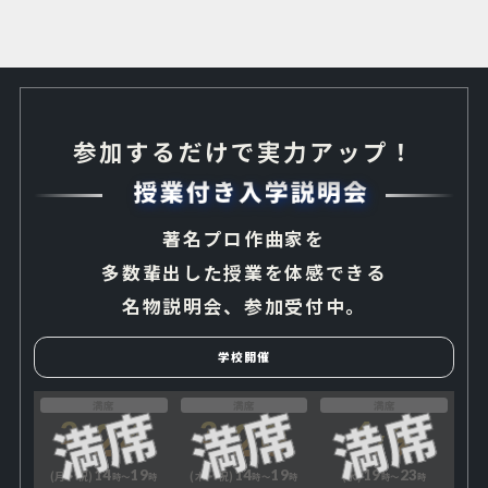
参加するだけで実力アップ！
著名プロ作曲家を
多数輩出した授業を体感できる
名物説明会、参加受付中。
学校開催
満席
満席
満席
24
20
9
2
3
4
14
19
14
19
19
23
(月・祝)
(木・祝)
(水)
時〜
時
時〜
時
時〜
時