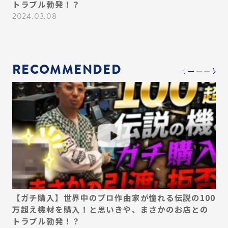
ス
トラブル勃発！？
プ
必
2024.03.08
20
RECOMMENDED
デ
【ガチ購入】世界中のプロ作曲家が憧れる伝説の100
【
い
万超え機材を購入！と思いきや、まさかのお店との
ん
ス
トラブル勃発！？
プ