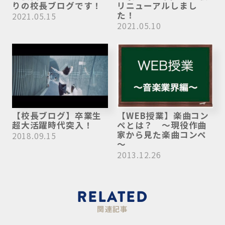
りの校長ブログです！
リニューアルしまし
た！
2021.05.15
2021.05.10
【校長ブログ】卒業生
【WEB授業】楽曲コン
超大活躍時代突入！
ペとは？ ～現役作曲
家から見た楽曲コンペ
2018.09.15
～
2013.12.26
RELATED
関連記事