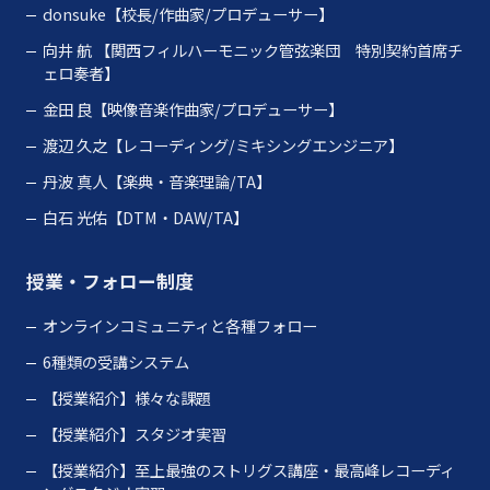
donsuke【校長/作曲家/プロデューサー】
向井 航
【関西フィルハーモニック管弦楽団 特別契約首席チ
ェロ奏者】
金田 良【映像音楽作曲家/プロデューサー】
渡辺 久之【レコーディング/ミキシングエンジニア】
丹波 真人【楽典・音楽理論/TA】
白石 光佑【DTM・DAW/TA】
授業・フォロー制度
オンラインコミュニティと各種フォロー
6種類の受講システム
【授業紹介】様々な課題
【授業紹介】スタジオ実習
【授業紹介】至上最強のストリグス講座・最高峰レコーディ