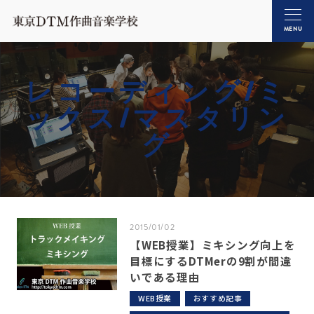
MENU
レコーディング/ミ
ックス/マスタリン
グ
2015/01/02
【WEB授業】ミキシング向上を
目標にするDTMerの9割が間違
いである理由
WEB授業
おすすめ記事