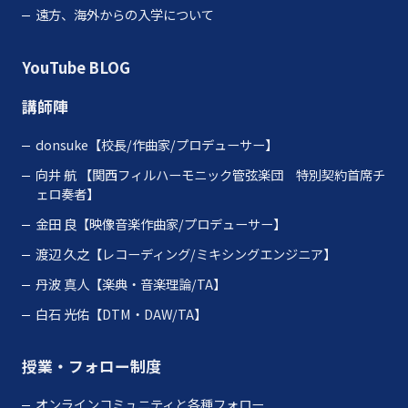
遠方、海外からの入学について
YouTube
BLOG
講師陣
donsuke【校長/作曲家/プロデューサー】
向井 航
【関西フィルハーモニック管弦楽団 特別契約首席チ
ェロ奏者】
金田 良【映像音楽作曲家/プロデューサー】
渡辺 久之【レコーディング/ミキシングエンジニア】
丹波 真人【楽典・音楽理論/TA】
白石 光佑【DTM・DAW/TA】
授業・フォロー制度
オンラインコミュニティと各種フォロー