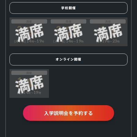
学校開催
満席
満席
満席
24
20
9
2
3
4
14
19
14
19
19
23
(月・祝)
(木・祝)
(水)
時〜
時
時〜
時
時〜
時
オンライン開催
満席
11
1
14
19
(土)
時〜
時
入学説明会を予約する