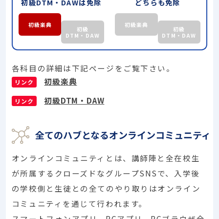
初級DTM・DAWは免除
どちらも免除
初級楽典
初級楽典
初級
初級
DTM・DAW
DTM・DAW
各科目の詳細は下記ページをご覧下さい。
初級楽典
リンク
初級DTM・DAW
リンク
全てのハブとなるオンラインコミュニティ
オンラインコミュニティとは、講師陣と全在校生
が所属するクローズドなグループSNSで、入学後
の学校側と生徒との全てのやり取りはオンライン
コミュニティを通じて行われます。
スマートフォンアプリ、PCアプリ、PCブラウザ全