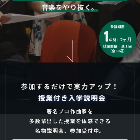
音楽をやり抜く。
受講期間
1
2ヶ月
年間
＋
授業間隔：週１回
（全50週）
参加するだけで実力アップ！
著名プロ作曲家を
多数輩出した授業を体感できる
名物説明会、参加受付中。