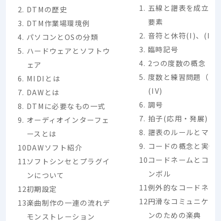
五線と譜表を成立さ
DTMの歴史
要素
DTM作業場環境例
音符と休符(I)、(II)
パソコンとOSの分類
臨時記号
ハードウェアとソフトウ
2つの度数の概念
ェア
度数と練習問題（I）
MIDIとは
(IV)
DAWとは
調号
DTMに必要なもの一式
拍子(応用・発展)
オーディオインターフェ
譜表のルールとマナ
ースとは
コードの概念と実例
DAWソフト紹介
コードネームとコー
ソフトシンセとプラグイ
ンボル
ンについて
例外的なコードネー
初期設定
円滑なコミュニケー
楽曲制作の一連の流れデ
ンのための楽典
モンストレーション