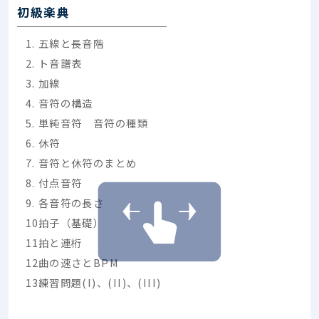
初級楽典
五線と長音階
ト音譜表
加線
音符の構造
単純音符 音符の種類
休符
音符と休符のまとめ
付点音符
各音符の長さ
拍子（基礎）
拍と連桁
曲の速さとBPM
練習問題(I)、(II)、(III)