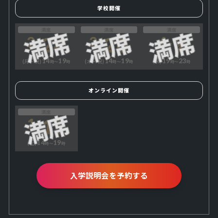
学校開催
満席
満席
満席
24
20
9
2
3
4
14
19
14
19
19
23
(月・祝)
(木・祝)
(水)
時〜
時
時〜
時
時〜
時
オンライン開催
満席
11
1
14
19
(土)
時〜
時
入学説明会を予約する