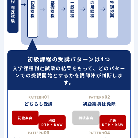
初級課程
基礎課程
一般課程
応用課程
特別授業
判定試験
初級課程の受講パターンは4つ
入学課程判定試験の結果をもって、どのパター
ンでの受講開始とするかを講師陣が判断しま
す。
01
02
PATTERN
PATTERN
どちらも受講
初級楽典は免除
初級楽典
初級楽典
初級
初級
DTM・DAW
DTM・DAW
03
04
PATTERN
PATTERN