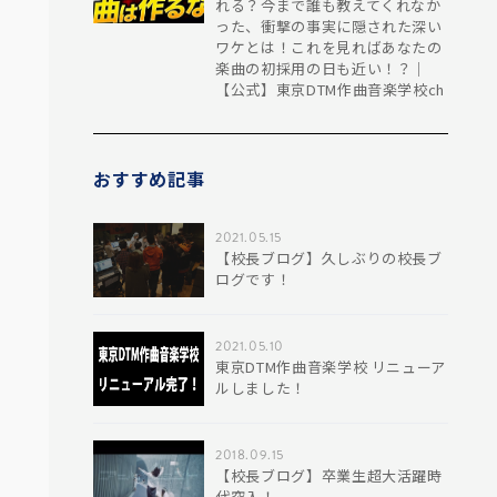
れる？今まで誰も教えてくれなか
った、衝撃の事実に隠された深い
ワケとは！これを見ればあなたの
楽曲の初採用の日も近い！？｜
【公式】東京DTM作曲音楽学校ch
おすすめ記事
2021.05.15
【校長ブログ】久しぶりの校長ブ
ログです！
2021.05.10
東京DTM作曲音楽学校 リニューア
ルしました！
2018.09.15
【校長ブログ】卒業生超大活躍時
代突入！