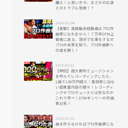
購入！と思いきや、まさかのお店
とのトラブル勃発！？
2024.03.08
【衝撃】高級鮨未経験者はプロ作
曲家になれません！？万年DTM上
級者に送る、頂点で仕事をするの
プロの本質を知り、プロ作曲家へ
の道を開く！
2023.05.02
【神回】超大御所ミュージシャン
を呼んでレコーディングしたら、
1曲で100万円超え！普段表に出な
い超貴重内容の数々！レコーディ
ングやプロデュースとは何なのか
これで学べ！DTMオンリーの作曲
家必見！
2023.04.20
曲を作らなければプロ作曲家にな