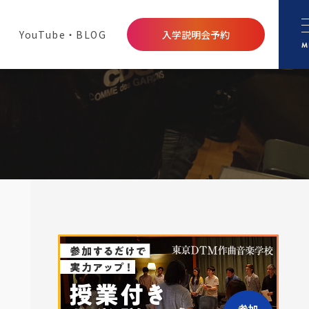
YouTube・BLOG
入学説明会予約
M