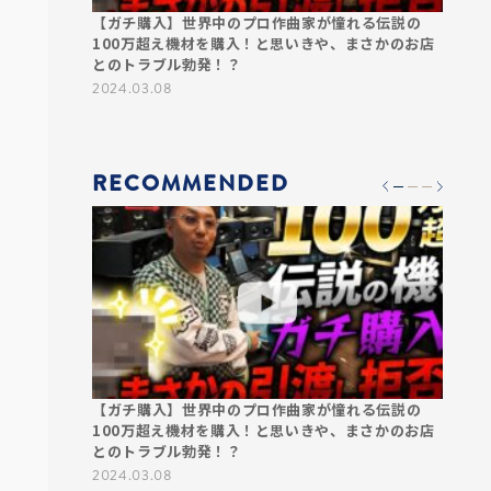
んでレコーデ
【ガチ購入】世界中のプロ作曲家が憧れる伝説の
【衝撃
普段表に出な
100万超え機材を購入！と思いきや、まさかのお店
ん！？
やプロデュー
とのトラブル勃発！？
プロの
ンリーの作曲家
2024.03.08
2024.0
RECOMMENDED
？今まで誰も
【ガチ購入】世界中のプロ作曲家が憧れる伝説の
【衝撃
された深いワ
100万超え機材を購入！と思いきや、まさかのお店
ん！？
初採用の日も
とのトラブル勃発！？
プロの
学校ch
2024.03.08
2024.0