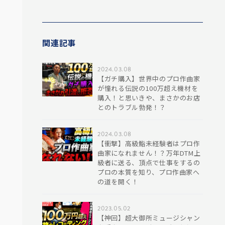
関連記事
2024.03.08
【ガチ購入】世界中のプロ作曲家
が憧れる伝説の100万超え機材を
購入！と思いきや、まさかのお店
とのトラブル勃発！？
2024.03.08
【衝撃】高級鮨未経験者はプロ作
曲家になれません！？万年DTM上
級者に送る、頂点で仕事をするの
プロの本質を知り、プロ作曲家へ
の道を開く！
2023.05.02
【神回】超大御所ミュージシャン