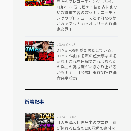
を呼んでレコーディングしたら、
1曲で100万円超え！普段表に出な
い超貴重内容の数々！レコーディ
ングやプロデュースとは何なのか
これで学べ！DTMオンリーの作曲
家必見！
2023.03.28
DTMerの9割が見落としている、
DTMで作曲する際の超大事なある
要素！これを理解できればあなた
の楽曲の完成度がいきなり上がる
かも！？｜【公式】東京DTM作曲
音楽学校ch
新着記事
2024.03.08
【ガチ購入】世界中のプロ作曲家
が憧れる伝説の100万超え機材を