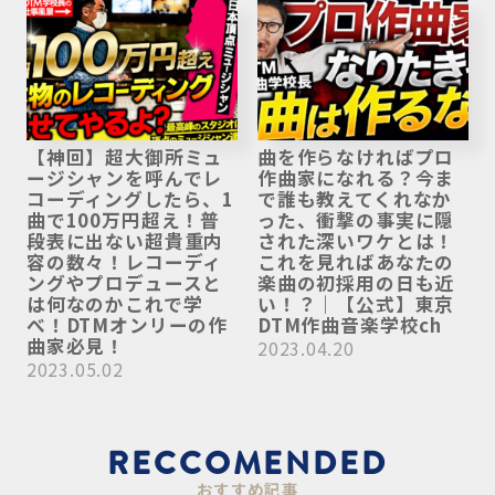
【神回】超大御所ミュ
曲を作らなければプロ
ージシャンを呼んでレ
作曲家になれる？今ま
コーディングしたら、1
で誰も教えてくれなか
曲で100万円超え！普
った、衝撃の事実に隠
段表に出ない超貴重内
された深いワケとは！
容の数々！レコーディ
これを見ればあなたの
ングやプロデュースと
楽曲の初採用の日も近
は何なのかこれで学
い！？｜【公式】東京
べ！DTMオンリーの作
DTM作曲音楽学校ch
曲家必見！
2023.04.20
2023.05.02
RECCOMENDED
おすすめ記事