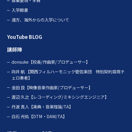
募集要項・学費
入学願書
遠方、海外からの入学について
YouTube
BLOG
講師陣
donsuke【校長/作曲家/プロデューサー】
向井 航
【関西フィルハーモニック管弦楽団 特別契約首席チ
ェロ奏者】
金田 良【映像音楽作曲家/プロデューサー】
渡辺 久之【レコーディング/ミキシングエンジニア】
丹波 真人【楽典・音楽理論/TA】
白石 光佑【DTM・DAW/TA】