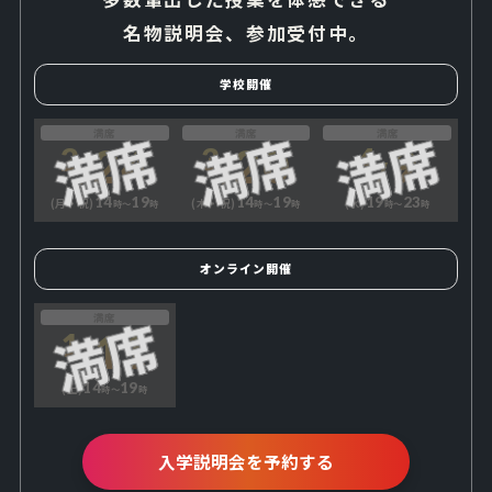
名物説明会、参加受付中。
学校開催
満席
満席
満席
24
20
9
2
3
4
14
19
14
19
19
23
(月・祝)
(木・祝)
(水)
時〜
時
時〜
時
時〜
時
オンライン開催
満席
11
1
14
19
(土)
時〜
時
入学説明会を予約する