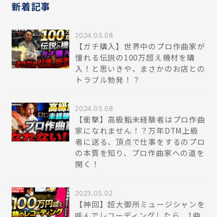
新着記事
2024.03.08
【ガチ購入】世界中のプロ作曲家が
憧れる伝説の100万超え機材を購
入！と思いきや、まさかのお店との
トラブル勃発！？
2024.03.08
【衝撃】高級鮨未経験者はプロ作曲
家になれません！？万年DTM上級
者に送る、頂点で仕事をするのプロ
の本質を知り、プロ作曲家への道を
開く！
2023.05.02
【神回】超大御所ミュージシャンを
呼んでレコーディングしたら、1曲