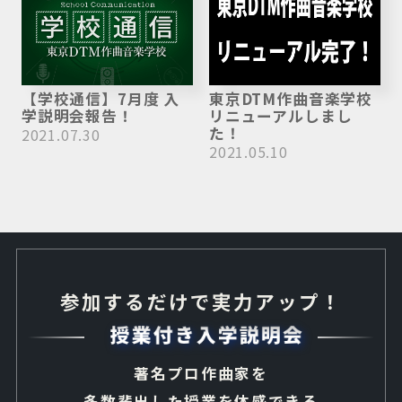
【学校通信】7月度 入
東京DTM作曲音楽学校
学説明会報告！
リニューアルしまし
た！
2021.07.30
2021.05.10
参加するだけで実力アップ！
著名プロ作曲家を
多数輩出した授業を体感できる