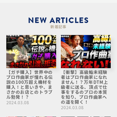
NEW ARTICLES
新着記事
【ガチ購入】世界中の
【衝撃】高級鮨未経験
プロ作曲家が憧れる伝
者はプロ作曲家になれ
説の100万超え機材を
ません！？万年DTM上
購入！と思いきや、ま
級者に送る、頂点で仕
さかのお店とのトラブ
事をするのプロの本質
ル勃発！？
を知り、プロ作曲家へ
の道を開く！
2024.03.08
2024.03.08