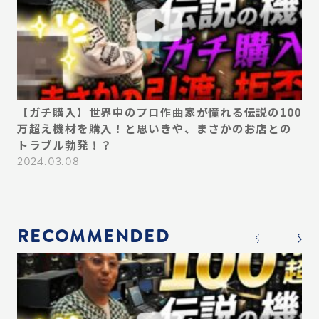
デ
【ガチ購入】世界中のプロ作曲家が憧れる伝説の100
【
い
万超え機材を購入！と思いきや、まさかのお店との
ん
ス
トラブル勃発！？
プ
必
2024.03.08
20
RECOMMENDED