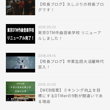
【校長ブログ】久しぶりの校長ブロ
グです！
2021.05.10
東京DTM作曲音楽学校 リニューア
ルしました！
2018.09.15
【校長ブログ】卒業生超大活躍時代
突入！
2015.01.02
【WEB授業】ミキシング向上を目
標にするDTMerの9割が間違いであ
る理由