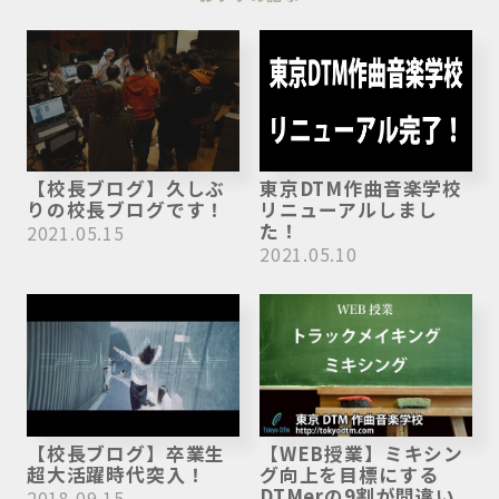
【校長ブログ】久しぶ
東京DTM作曲音楽学校
りの校長ブログです！
リニューアルしまし
た！
2021.05.15
2021.05.10
【校長ブログ】卒業生
【WEB授業】ミキシン
超大活躍時代突入！
グ向上を目標にする
DTMerの9割が間違い
2018.09.15