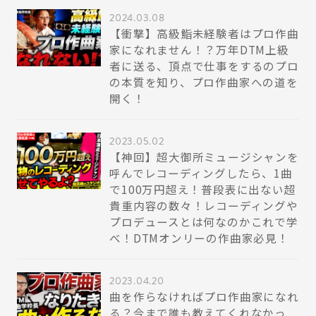
2024.03.08
【衝撃】高級鮨未経験者はプロ作曲
家になれません！？万年DTM上級
者に送る、頂点で仕事をするのプロ
の本質を知り、プロ作曲家への道を
開く！
2023.05.02
【神回】超大御所ミュージシャンを
呼んでレコーディングしたら、1曲
で100万円超え！普段表に出ない超
貴重内容の数々！レコーディングや
プロデュースとは何なのかこれで学
べ！DTMオンリーの作曲家必見！
2023.04.20
曲を作らなければプロ作曲家になれ
る？今まで誰も教えてくれなかっ