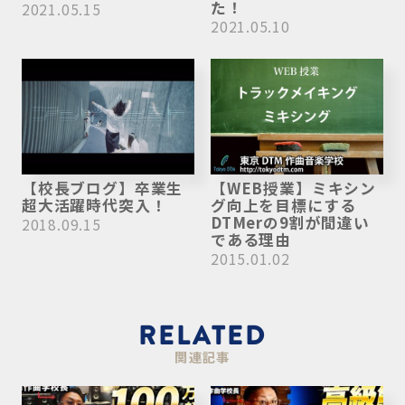
た！
2021.05.15
2021.05.10
【校長ブログ】卒業生
【WEB授業】ミキシン
超大活躍時代突入！
グ向上を目標にする
DTMerの9割が間違い
2018.09.15
である理由
2015.01.02
RELATED
関連記事