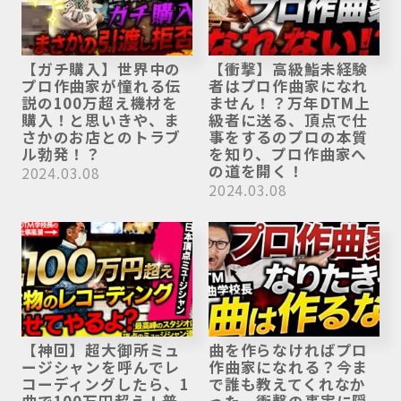
【ガチ購入】世界中の
【衝撃】高級鮨未経験
プロ作曲家が憧れる伝
者はプロ作曲家になれ
説の100万超え機材を
ません！？万年DTM上
購入！と思いきや、ま
級者に送る、頂点で仕
さかのお店とのトラブ
事をするのプロの本質
ル勃発！？
を知り、プロ作曲家へ
の道を開く！
2024.03.08
2024.03.08
【神回】超大御所ミュ
曲を作らなければプロ
ージシャンを呼んでレ
作曲家になれる？今ま
コーディングしたら、1
で誰も教えてくれなか