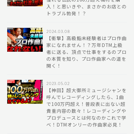
入！と思いきや、まさかのお店との
トラブル勃発！？
2024.03.08
【衝撃】高級鮨未経験者はプロ作曲
家になれません！？万年DTM上級
者に送る、頂点で仕事をするのプロ
の本質を知り、プロ作曲家への道を
開く！
2023.05.02
【神回】超大御所ミュージシャンを
呼んでレコーディングしたら、1曲
で100万円超え！普段表に出ない超
貴重内容の数々！レコーディングや
プロデュースとは何なのかこれで学
べ！DTMオンリーの作曲家必見！