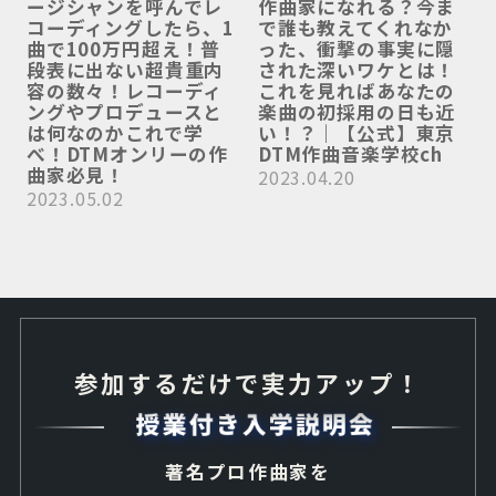
ージシャンを呼んでレ
作曲家になれる？今ま
コーディングしたら、1
で誰も教えてくれなか
曲で100万円超え！普
った、衝撃の事実に隠
段表に出ない超貴重内
された深いワケとは！
容の数々！レコーディ
これを見ればあなたの
ングやプロデュースと
楽曲の初採用の日も近
は何なのかこれで学
い！？｜【公式】東京
べ！DTMオンリーの作
DTM作曲音楽学校ch
曲家必見！
2023.04.20
2023.05.02
参加するだけで実力アップ！
著名プロ作曲家を