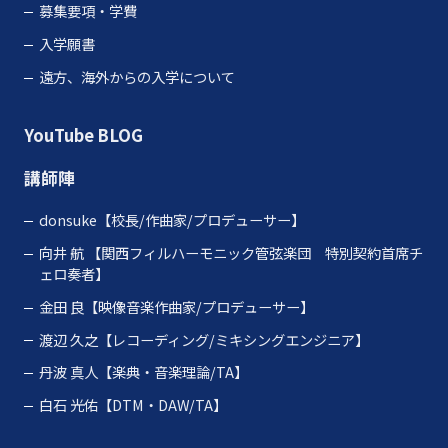
募集要項・学費
入学願書
遠方、海外からの入学について
YouTube
BLOG
講師陣
donsuke【校長/作曲家/プロデューサー】
向井 航
【関西フィルハーモニック管弦楽団 特別契約首席チ
ェロ奏者】
金田 良【映像音楽作曲家/プロデューサー】
渡辺 久之【レコーディング/ミキシングエンジニア】
丹波 真人【楽典・音楽理論/TA】
白石 光佑【DTM・DAW/TA】