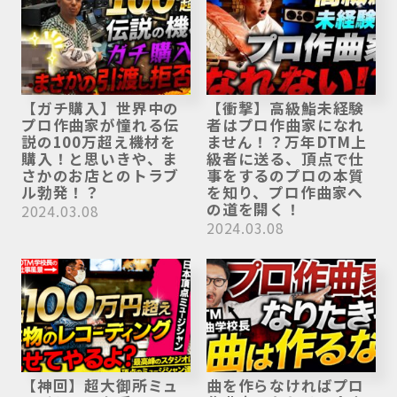
【ガチ購入】世界中の
【衝撃】高級鮨未経験
プロ作曲家が憧れる伝
者はプロ作曲家になれ
説の100万超え機材を
ません！？万年DTM上
購入！と思いきや、ま
級者に送る、頂点で仕
さかのお店とのトラブ
事をするのプロの本質
ル勃発！？
を知り、プロ作曲家へ
の道を開く！
2024.03.08
2024.03.08
【神回】超大御所ミュ
曲を作らなければプロ