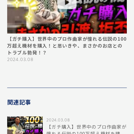
デ
【ガチ購入】世界中のプロ作曲家が憧れる伝説の100
【
い
万超え機材を購入！と思いきや、まさかのお店との
ん
ス
トラブル勃発！？
プ
必
2024.03.08
20
関連記事
2024.03.08
【ガチ購入】世界中のプロ作曲家が
憧れる伝説の100万超え機材を購