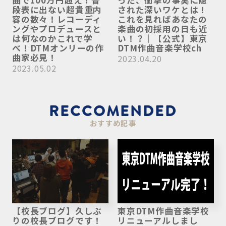
曲で100万円超え！普
った、衝撃の事実に隠
段表に出ない超貴重内
された深いワケとは！
容の数々！レコーディ
これを見ればあなたの
ングやプロデュースと
楽曲の初採用の日も近
は何なのかこれで学
い！？｜【公式】東京
べ！DTMオンリーの作
DTM作曲音楽学校ch
曲家必見！
2023.04.20
2023.05.02
RECCOMENDED
おすすめ記事
【校長ブログ】久しぶ
東京DTM作曲音楽学校
りの校長ブログです！
リニューアルしまし