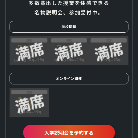
多数輩出した授業を体感できる
名物説明会、参加受付中。
学校開催
満席
満席
満席
24
20
9
2
3
4
14
19
14
19
19
23
(月・祝)
(木・祝)
(水)
時〜
時
時〜
時
時〜
時
オンライン開催
満席
11
1
14
19
(土)
時〜
時
入学説明会を予約する