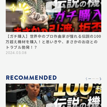
デ
【ガチ購入】世界中のプロ作曲家が憧れる伝説の100
【
い
万超え機材を購入！と思いきや、まさかのお店との
ん
ス
トラブル勃発！？
プ
必
2024.03.08
20
RECOMMENDED