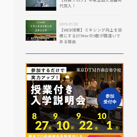
代突入！
2015.01.02
【WEB授業】ミキシング向上を目
標にするDTMerの9割が間違いで
ある理由