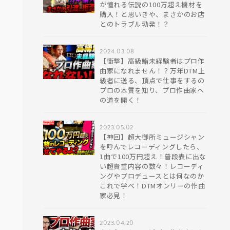
が憧れる伝説の100万超え機材を
購入！と思いきや、まさかのお店
とのトラブル勃発！？
2024.03.08
【衝撃】高級鮨未経験者はプロ作
曲家になれません！？万年DTM上
級者に送る、頂点で仕事をするの
プロの本質を知り、プロ作曲家へ
の道を開く！
2023.05.02
【神回】超大御所ミュージシャン
を呼んでレコーディングしたら、
1曲で100万円超え！普段表に出な
い超貴重内容の数々！レコーディ
ングやプロデュースとは何なのか
これで学べ！DTMオンリーの作曲
家必見！
2023.04.20