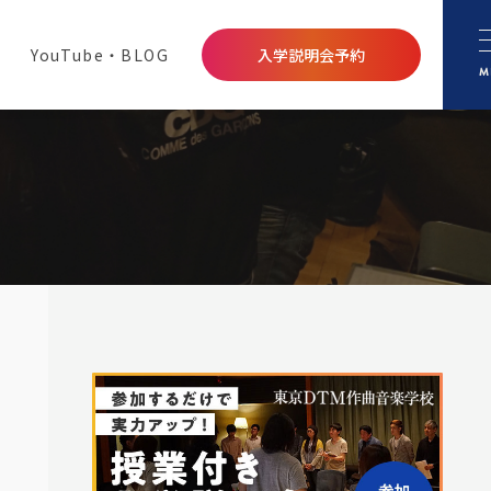
YouTube・BLOG
入学説明会予約
M