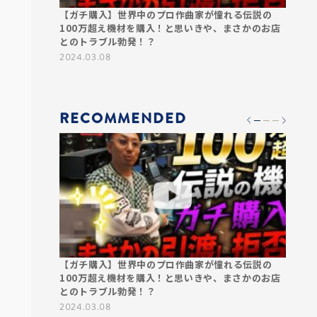
んでレコーデ
【ガチ購入】世界中のプロ作曲家が憧れる伝説の
【衝撃
普段表に出な
100万超え機材を購入！と思いきや、まさかのお店
ん！？
やプロデュー
とのトラブル勃発！？
プロの
ンリーの作曲家
2024.03.08
2024.0
RECOMMENDED
んでレコーデ
【ガチ購入】世界中のプロ作曲家が憧れる伝説の
【衝撃
普段表に出な
100万超え機材を購入！と思いきや、まさかのお店
ん！？
やプロデュー
とのトラブル勃発！？
プロの
ンリーの作曲家
2024.03.08
2024.0