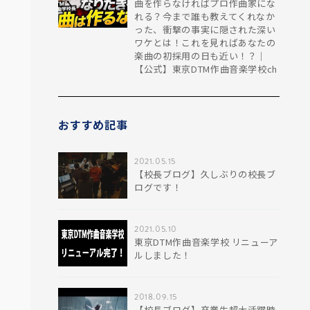
曲を作らなければプロ作曲家にな
れる？今まで誰も教えてくれなか
った、衝撃の事実に隠された深い
ワケとは！これを見ればあなたの
楽曲の初採用の日も近い！？｜
【公式】東京DTM作曲音楽学校ch
おすすめ記事
2021.05.15
【校長ブログ】久しぶりの校長ブ
ログです！
2021.05.10
東京DTM作曲音楽学校 リニューア
ルしました！
2018.09.15
【校長ブログ】卒業生超大活躍時