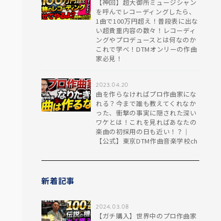
【神回】超大御所ミュージシャン
を呼んでレコーディングしたら、
1曲で100万円超え！普段表に出な
い超貴重内容の数々！レコーディ
ングやプロデュースとは何なのか
これで学べ！DTMオンリーの作曲
家必見！
2023.04.20
曲を作らなければプロ作曲家にな
れる？今まで誰も教えてくれなか
った、衝撃の事実に隠された深い
ワケとは！これを見ればあなたの
楽曲の初採用の日も近い！？｜
【公式】東京DTM作曲音楽学校ch
新着記事
2024.03.08
【ガチ購入】世界中のプロ作曲家