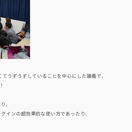
くてうずうずしていることを中心にした講義で、
！
、
たり、
ラグインの超効果的な使い方であったり、