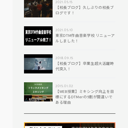
2021.05.15
【校長ブログ】久しぶりの校長ブ
ログです！
2021.05.10
東京DTM作曲音楽学校 リニューア
ルしました！
2018.09.15
【校長ブログ】卒業生超大活躍時
代突入！
2015.01.02
【WEB授業】ミキシング向上を目
標にするDTMerの9割が間違いで
ある理由