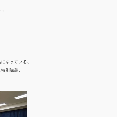
必見！
り
2023.05.02
す！
話になっている、
た特別講義、