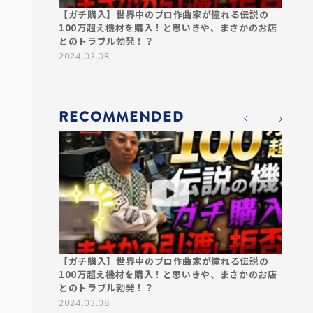
んでレコーデ
【ガチ購入】世界中のプロ作曲家が憧れる伝説の
【衝撃
普段表に出な
100万超え機材を購入！と思いきや、まさかのお店
ん！？
やプロデュー
とのトラブル勃発！？
プロの
ンリーの作曲家
2024.03.08
2024.0
RECOMMENDED
んでレコーデ
【ガチ購入】世界中のプロ作曲家が憧れる伝説の
【衝撃
普段表に出な
100万超え機材を購入！と思いきや、まさかのお店
ん！？
やプロデュー
とのトラブル勃発！？
プロの
ンリーの作曲家
2024.03.08
2024.0