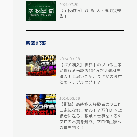
2021.07.30
【学校通信】7月度 入学説明会報
告！
新着記事
2024.03.08
【ガチ購入】世界中のプロ作曲家
が憧れる伝説の100万超え機材を
購入！と思いきや、まさかのお店
とのトラブル勃発！？
2024.03.08
【衝撃】高級鮨未経験者はプロ作
曲家になれません！？万年DTM上
級者に送る、頂点で仕事をするの
プロの本質を知り、プロ作曲家へ
の道を開く！