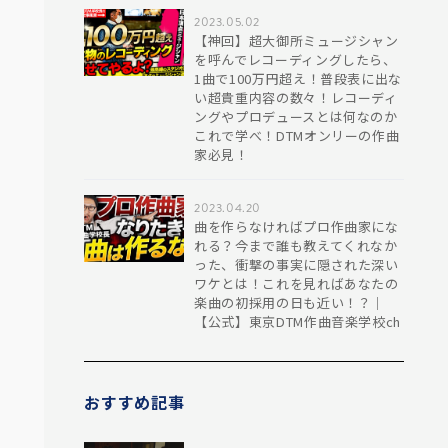
2023.05.02
【神回】超大御所ミュージシャン
を呼んでレコーディングしたら、
1曲で100万円超え！普段表に出な
い超貴重内容の数々！レコーディ
ングやプロデュースとは何なのか
これで学べ！DTMオンリーの作曲
家必見！
2023.04.20
曲を作らなければプロ作曲家にな
れる？今まで誰も教えてくれなか
った、衝撃の事実に隠された深い
ワケとは！これを見ればあなたの
楽曲の初採用の日も近い！？｜
【公式】東京DTM作曲音楽学校ch
おすすめ記事