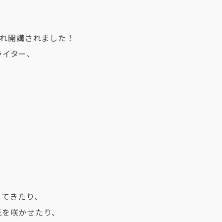
【神回】超大御所ミュージシャンを呼
ィングしたら、1曲で100万円超え！
い超貴重内容の数々！レコーディング
みれ開講されました！
スとは何なのかこれで学べ！DTMオ
必見！
ライター、
2023.05.02
【神回】超大御所ミュージシャンを呼
ィングしたら、1曲で100万円超え！
してきたり、
い超貴重内容の数々！レコーディング
花を咲かせたり、
スとは何なのかこれで学べ！DTMオ