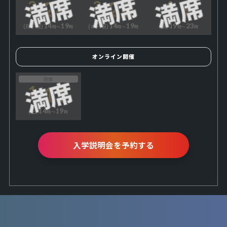
24
20
9
2
3
4
14
19
14
19
19
23
(月・祝)
(木・祝)
(水)
時〜
時
時〜
時
時〜
時
オンライン開催
満席
11
1
14
19
(土)
時〜
時
入学説明会を予約する