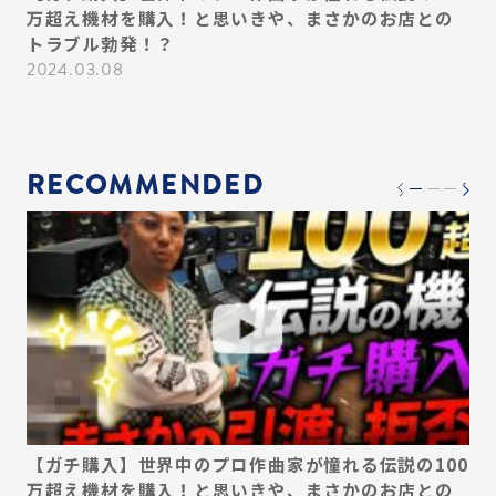
い
万超え機材を購入！と思いきや、まさかのお店との
ん
ス
トラブル勃発！？
プ
必
2024.03.08
20
RECOMMENDED
デ
【ガチ購入】世界中のプロ作曲家が憧れる伝説の100
【
い
万超え機材を購入！と思いきや、まさかのお店との
ん