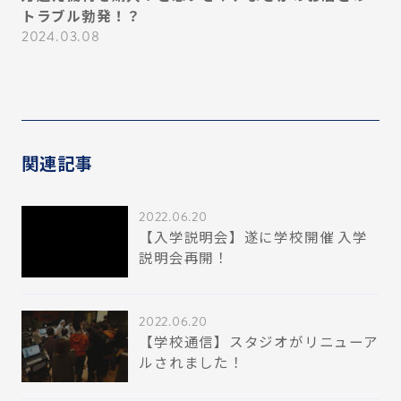
ス
トラブル勃発！？
プ
必
2024.03.08
20
関連記事
2022.06.20
【入学説明会】遂に学校開催 入学
説明会再開！
2022.06.20
【学校通信】スタジオがリニューア
ルされました！