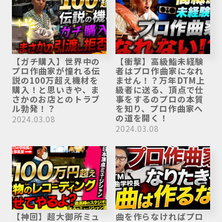
【ガチ購入】世界中の
【衝撃】高級鮨未経験
プロ作曲家が憧れる伝
者はプロ作曲家になれ
説の100万超え機材を
ません！？万年DTM上
購入！と思いきや、ま
級者に送る、頂点で仕
さかのお店とのトラブ
事をするのプロの本質
ル勃発！？
を知り、プロ作曲家へ
の道を開く！
2024.03.08
2024.03.08
【神回】超大御所ミュ
曲を作らなければプロ