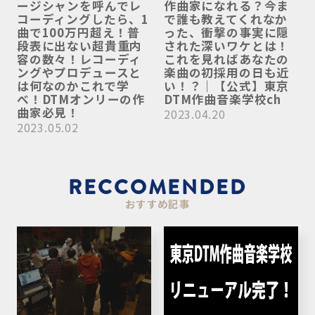
ージシャンを呼んでレ
作曲家になれる？今ま
コーディングしたら、1
で誰も教えてくれなか
曲で100万円超え！普
った、衝撃の事実に隠
段表に出ない超貴重内
された深いワケとは！
容の数々！レコーディ
これを見ればあなたの
ングやプロデュースと
楽曲の初採用の日も近
は何なのかこれで学
い！？｜【公式】東京
べ！DTMオンリーの作
DTM作曲音楽学校ch
曲家必見！
2023.04.20
2023.05.02
RECCOMENDED
おすすめ記事