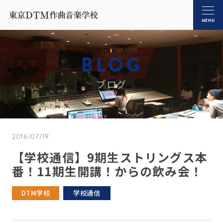
MENU
BLOG
ブログ
2016/07/19
【学校通信】9期生ストリングス本
番！11期生開講！からの飲み会！
DTM学校
学校通信