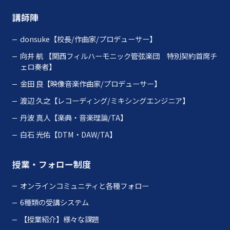
講師陣
donsuke【校長/作曲家/プロデューサー】
向井 航
【関西フィルハーモニック管弦楽団 特別契約首席チ
ェロ奏者】
金田 良【映像音楽作曲家/プロデューサー】
渡辺 久之【レコーディング/ミキシングエンジニア】
丹波 真人【楽典・音楽理論/TA】
白石 光佑【DTM・DAW/TA】
授業・フォロー制度
オンラインコミュニティと各種フォロー
6種類の受講システム
【授業紹介】様々な課題