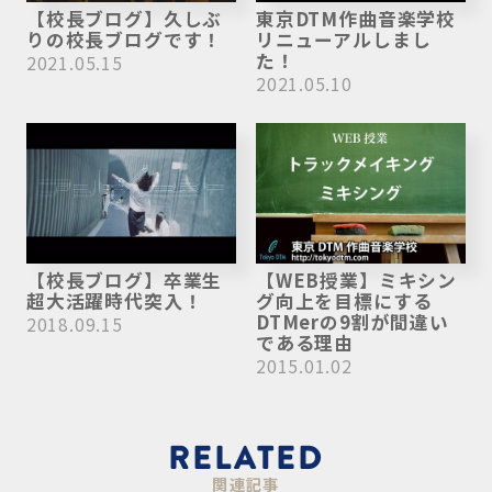
【校長ブログ】久しぶ
東京DTM作曲音楽学校
りの校長ブログです！
リニューアルしまし
た！
2021.05.15
2021.05.10
【校長ブログ】卒業生
【WEB授業】ミキシン
超大活躍時代突入！
グ向上を目標にする
DTMerの9割が間違い
2018.09.15
である理由
2015.01.02
RELATED
関連記事