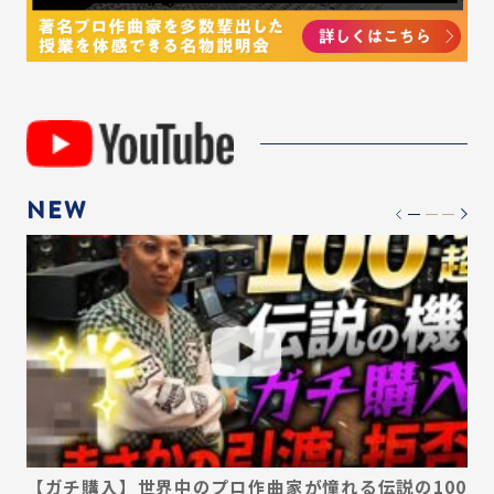
NEW
デ
【ガチ購入】世界中のプロ作曲家が憧れる伝説の100
【