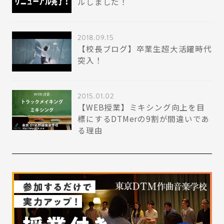
ルしました！
2018.09.15
【校長ブログ】卒業生超大活躍時代
突入！
2015.01.02
【WEB授業】ミキシング向上を目
標にするDTMerの9割が間違いであ
る理由