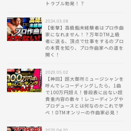
トラブル勃発！？
2024.03.08
【衝撃】高級鮨未経験者はプロ作曲
家になれません！？万年DTM上級
者に送る、頂点で仕事をするのプロ
の本質を知り、プロ作曲家への道を
開く！
2023.05.02
【神回】超大御所ミュージシャンを
呼んでレコーディングしたら、1曲
で100万円超え！普段表に出ない超
貴重内容の数々！レコーディングや
プロデュースとは何なのかこれで学
べ！DTMオンリーの作曲家必見！
2023.04.20