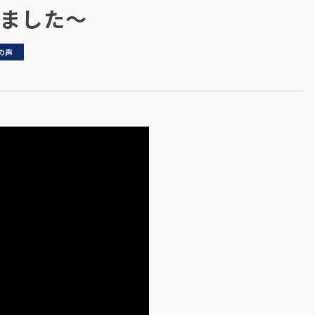
ました～
の声