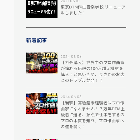
2021.05.10
東京DTM作曲音楽学校 リニューア
ルしました！
新着記事
2024.03.08
【ガチ購入】世界中のプロ作曲家
が憧れる伝説の100万超え機材を
購入！と思いきや、まさかのお店
とのトラブル勃発！？
2024.03.08
【衝撃】高級鮨未経験者はプロ作
曲家になれません！？万年DTM上
級者に送る、頂点で仕事をするの
プロの本質を知り、プロ作曲家へ
の道を開く！