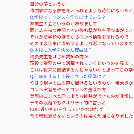
自分の夢というか
作曲家になる夢を叶えられるような時代になったと
Q.学校はチャンスを作り出せている？
卒業生の会というのがありまして
同じ志を持つ仲間とその後も繋がりを保つ事ができ
それから学校のほうからコンペ情報を頂けるので
そのまま仕事に直結するような形になっていますの
Q.本校に入学を決めた理由は？
校長先生をはじめ講師の方が
現役で業界の中で活躍されているというのを見まし
これは将来に直結するんじゃないかと思ってこの学
Q.仕事をする上で役に立った授業は？
やはり現場の生の声が聞けるというのが一番大きか
コンペ実習をやってコンペの選ばれ方
実際のコンペと同じような体験ができたのが非常に
デモの段階でもクオリティ的に言うと
CDに近いものを作っていかなければ
今の時代通らないというのは凄く勉強になりました