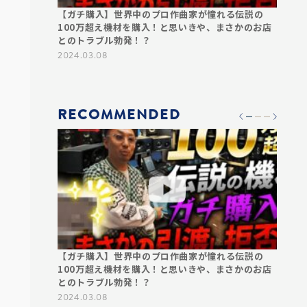
んでレコーデ
【ガチ購入】世界中のプロ作曲家が憧れる伝説の
【衝撃
普段表に出な
100万超え機材を購入！と思いきや、まさかのお店
ん！？
やプロデュー
とのトラブル勃発！？
プロの
ンリーの作曲家
2024.03.08
2024.0
RECOMMENDED
んでレコーデ
【ガチ購入】世界中のプロ作曲家が憧れる伝説の
【衝撃
普段表に出な
100万超え機材を購入！と思いきや、まさかのお店
ん！？
やプロデュー
とのトラブル勃発！？
プロの
ンリーの作曲家
2024.03.08
2024.0