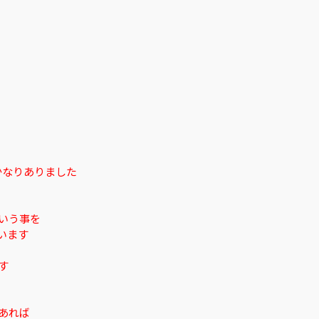
必見！
2023.05.02
かなりありました
いう事を
います
す
あれば