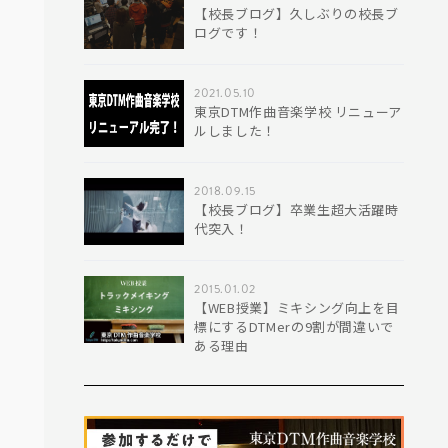
【校長ブログ】久しぶりの校長ブ
ログです！
2021.05.10
東京DTM作曲音楽学校 リニューア
ルしました！
2018.09.15
【校長ブログ】卒業生超大活躍時
代突入！
2015.01.02
【WEB授業】ミキシング向上を目
標にするDTMerの9割が間違いで
ある理由