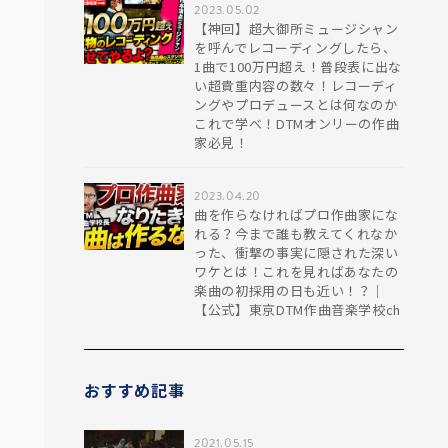
2023.05.02
【神回】超大御所ミュージシャン
を呼んでレコーディングしたら、
1曲で100万円超え！普段表に出な
い超貴重内容の数々！レコーディ
ングやプロデュースとは何なのか
これで学べ！DTMオンリーの作曲
家必見！
2023.04.20
曲を作らなければプロ作曲家にな
れる？今まで誰も教えてくれなか
った、衝撃の事実に隠された深い
ワケとは！これを見ればあなたの
楽曲の初採用の日も近い！？｜
【公式】東京DTM作曲音楽学校ch
おすすめ記事
2021.05.15