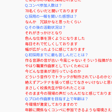
Q.コンペ参加人数は？
70名くらいだと聞いております
Q.採用の一報を聞いた感想は？
なんか 冗談かなと思ったくらい
Q.その後の活動状況は？
それがきっかけとなり
色んな仕事を頂くようになりました
毎日それで忙しくしております
幅が広がったように感じております
Q.初採用までに最も苦しんだことは？
作る音源の音が古い 今風じゃない そういう指摘が
やはり職業作曲家としていくためには
今どんな音楽が流行っているのか
どういう音作りでトラックが制作されているのかと
絶えずアンテナを張って感じてなきゃいけないと思
まさしく校長先生が仰られたことは
そのまま今の現場の声だったんだなと感じておりま
Q.プロの作曲家を目指す上で年齢は？
今環境が激変しておりますので
年齢に関係なくコンペに参加できるような環境さえ